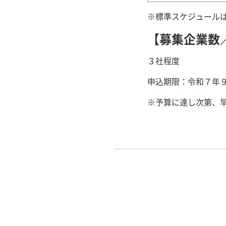
※標準スケジュール
【募集企業数
３社程度
申込期限：令和７年９
※予算に達し次第、