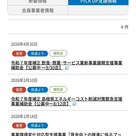
新着情報
PICK UP支援情報
会員事業者情報
4
件
2026年4月20日
補助金
重要
県連より
令和７年度補正 飲食･商業･サービス業新事業展開支援事業
補助金【公募中 ～9/30迄】
2026年2月10日
補助金
重要
県連より
令和７年度補正 島根県エネルギーコスト削減対策緊急支援
事業補助金【公募中～8/12迄】
2026年1月14日
重要
県連より
事業環境変化対応型支援事業「賃金向上の推進に係るプッ